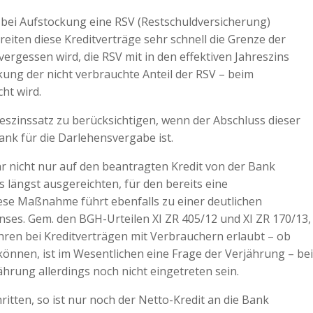
l bei Aufstockung eine RSV (Restschuldversicherung)
eiten diese Kreditverträge sehr schnell die Grenze der
 vergessen wird, die RSV mit in den effektiven Jahreszins
kung der nicht verbrauchte Anteil der RSV – beim
ht wird.
reszinssatz zu berücksichtigen, wenn der Abschluss dieser
ank für die Darlehensvergabe ist.
r nicht nur auf den beantragten Kredit von der Bank
 längst ausgereichten, für den bereits eine
ese Maßnahme führt ebenfalls zu einer deutlichen
nses. Gem. den BGH-Urteilen XI ZR 405/12 und XI ZR 170/13,
ren bei Kreditverträgen mit Verbrauchern erlaubt – ob
nnen, ist im Wesentlichen eine Frage der Verjährung – bei
ährung allerdings noch nicht eingetreten sein.
hritten, so ist nur noch der Netto-Kredit an die Bank