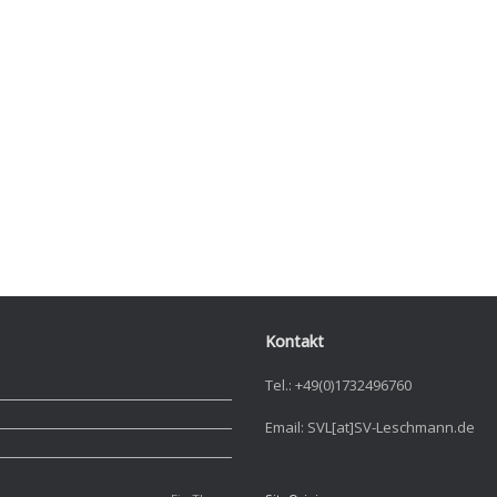
Kontakt
Tel.: +49(0)1732496760
Email: SVL[at]SV-Leschmann.de